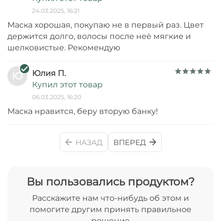
цвет, естественно, немного вымывается при
24.03.2025, 16:21
каждом мытье головы, тем более с той части
Маска хорошая, покупаю не в первый раз. Цвет
длины, где я делала кислотную смывку. Как бы
держится долго, волосы после неё мягкие и
волосы выглядели без маски - а кто их знает.
шелковистые. Рекомендую
Пользоваться средством мне приятно, но
уверена, есть варианты и получше.
Юлия П.
Ю
Купил этот товар
06.03.2025, 16:20
Маска нравится, беру вторую банку!
НАЗАД
ВПЕРЕД
Вы пользовались продуктом?
Расскажите нам что-нибудь об этом и
помогите другим принять правильное
решение