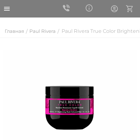
Главная
Paul Rivera
Paul Rivera True Color Brighte
/
/