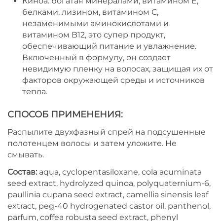
Киноа: богатая минералами, витамином Е,
белками, лизином, витамином С,
незаменимыми аминокислотами и
витамином B12, это супер продукт,
обеспечивающий питание и увлажнение.
Включенный в формулу, он создает
невидимую пленку на волосах, защищая их от
факторов окружающей среды и источников
тепла.
СПОСОБ ПРИМЕНЕНИЯ:
Распылите двухфазный спрей на подсушенные
полотенцем волосы и затем уложите. Не
смывать.
Состав:
aqua, cyclopentasiloxane, cola acuminata
seed extract, hydrolyzed quinoa, polyquaternium-6,
paullinia cupana seed extract, camellia sinensis leaf
extract, peg-40 hydrogenated castor oil, panthenol,
parfum, coffea robusta seed extract, phenyl