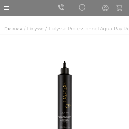
Главная
Lialysse
Lialysse Professionnel Aqua-Ray Re
/
/