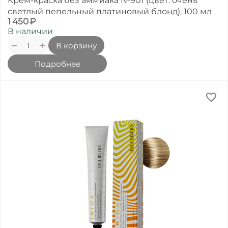
Крем-краска без аммиака №901 (цвет: очень
светлый пепельный платиновый блонд), 100 мл
1 450
₽
В наличии
+
−
В корзину
Подробнее